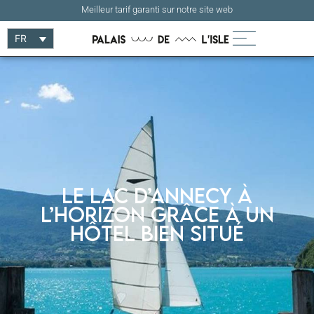
Meilleur tarif garanti sur notre site web
FR
Le lac d’Annecy à
l’horizon grâce à un
hôtel bien situé