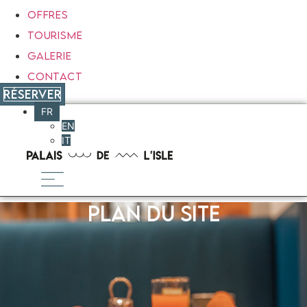
OFFRES
TOURISME
GALERIE
CONTACT
RÉSERVER
FR
EN
IT
Plan du site