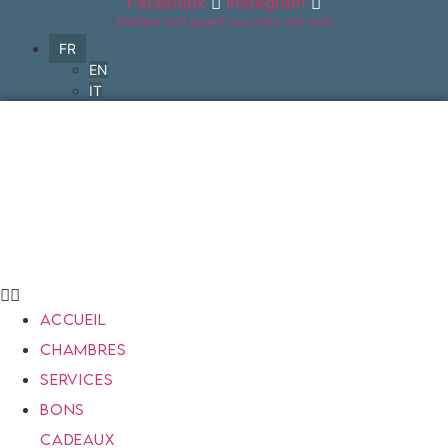
Facebook
Instagram
Aller
Meilleur tarif garanti sur notre site web
au
FR
contenu
EN
IT
ACCUEIL
CHAMBRES
SERVICES
BONS
CADEAUX