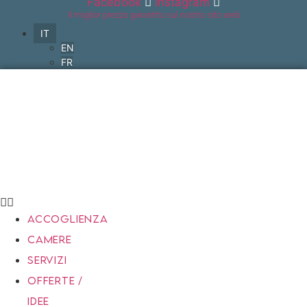
Facebook
Instagram
Vai
Il miglior prezzo garantito sul nostro sito web
al
IT
contenuto
EN
FR
ACCOGLIENZA
CAMERE
SERVIZI
OFFERTE /
IDEE