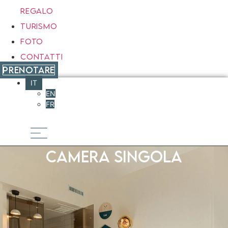
REGALO
TURISMO
FOTO
CONTATTI
PRENOTARE
IT
EN
FR
Camera singola