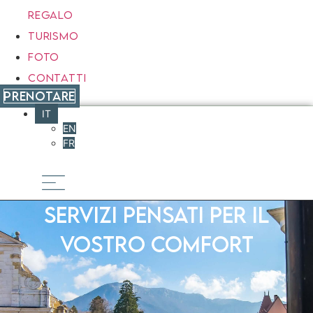
REGALO
TURISMO
FOTO
CONTATTI
PRENOTARE
IT
EN
FR
Servizi pensati per il
vostro comfort