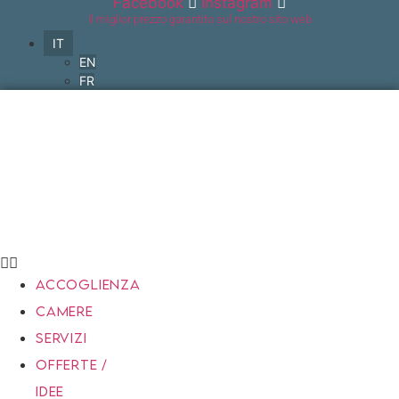
Facebook
Instagram
Vai
Il miglior prezzo garantito sul nostro sito web
al
IT
contenuto
EN
FR
ACCOGLIENZA
CAMERE
SERVIZI
OFFERTE /
IDEE